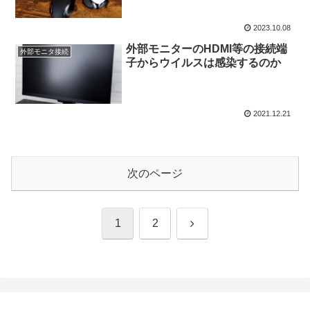
2023.10.08
外部モニターのHDMI等の接続端
外部モニタ接続
子からウイルスは感染するのか
2021.12.21
次のページ
次
1
2
へ