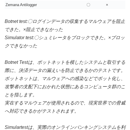
Zemana Antilogger
〇
×
Botnet test:〇ログインデータの収集するマルウェアを阻止
できた。×阻止できなかった
Simulator test:〇シュミレータをブロックできた。×ブロッ
クできなかった
Botnet Testは、ボットネットを模したシステムと取引する
際に、決済データの漏えいを防止できるかのテストです。
ボットネットは、マルウェアへの感染などでボット化し、
攻撃者の支配下におかれた状態にあるコンピュータ群のこ
とを指します。
実在するマルウェアが使用されるので、現実世界での脅威
へ対応できるかがテストされます。
Simulartestは、
実際のオンラインバンキングシステムを利