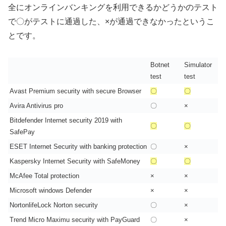
全にオンラインバンキングを利用できるかどうかのテスト
で〇がテストに通過した、×が通過できなかったというこ
とです。
Botnet
Simulator
test
test
Avast Premium security with secure Browser
〇
〇
Avira Antivirus pro
〇
×
Bitdefender Internet security 2019 with
〇
〇
SafePay
ESET Internet Security with banking protection
〇
×
Kaspersky Internet Security with SafeMoney
〇
〇
McAfee Total protection
×
×
Microsoft windows Defender
×
×
NortonlifeLock Norton security
〇
×
Trend Micro Maximu security with PayGuard
〇
×